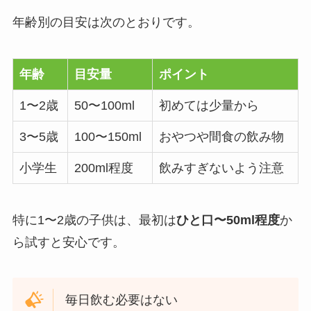
年齢別の目安は次のとおりです。
年齢
目安量
ポイント
1〜2歳
50〜100ml
初めては少量から
3〜5歳
100〜150ml
おやつや間食の飲み物
小学生
200ml程度
飲みすぎないよう注意
特に1〜2歳の子供は、最初は
ひと口〜50ml程度
か
ら試すと安心です。
毎日飲む必要はない