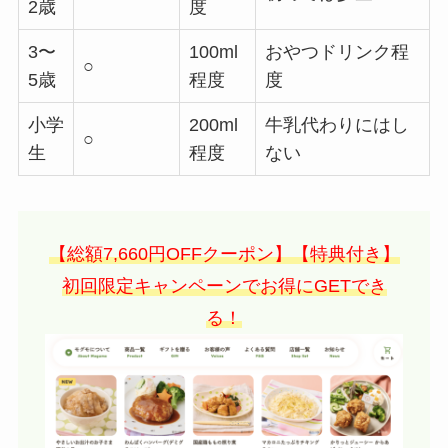
2歳
度
3〜
100ml
おやつドリンク程
○
5歳
程度
度
小学
200ml
牛乳代わりにはし
○
生
程度
ない
【総額7,660円OFFクーポン】【特典付き】
初回限定キャンペーンでお得にGETでき
る！