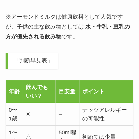
※アーモンドミルクは健康飲料として人気です
が、子供の主な飲み物としては
水・牛乳・豆乳の
方が優先される飲み物
です。
「判断早見表」
飲んでも
年齢
目安量
ポイント
いい？
0〜
ナッツアレルギー
✕
–
1歳
の可能性
1〜
50ml程
△
初めては少量