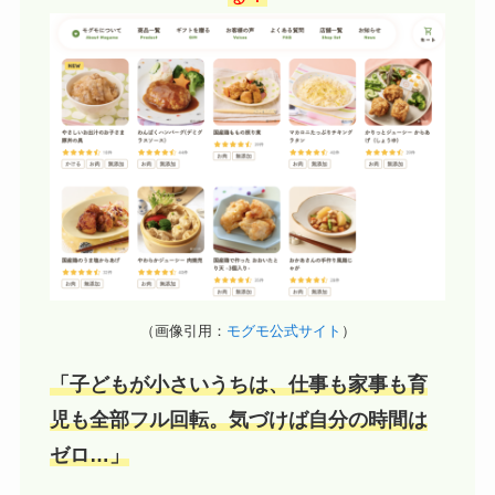
（画像引用：
モグモ公式サイト
）
「子どもが小さいうちは、仕事も家事も育
児も全部フル回転。気づけば自分の時間は
ゼロ…」