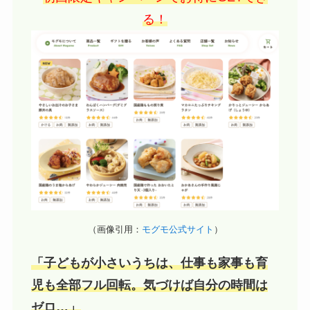
る！
（画像引用：
モグモ公式サイト
）
「子どもが小さいうちは、仕事も家事も育
児も全部フル回転。気づけば自分の時間は
ゼロ…」