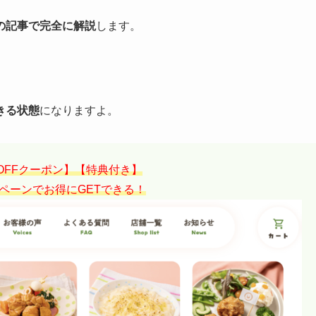
の記事で完全に解説
します。
きる状態
になりますよ。
円OFFクーポン】【特典付き】
ペーンでお得にGETできる！