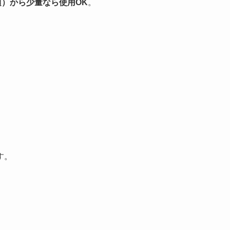
頃）から少量なら使用OK
。
す。