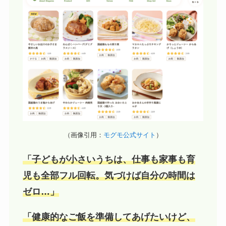
（画像引用：
モグモ公式サイト
）
「子どもが小さいうちは、仕事も家事も育
児も全部フル回転。気づけば自分の時間は
ゼロ…」
「健康的なご飯を準備してあげたいけど、