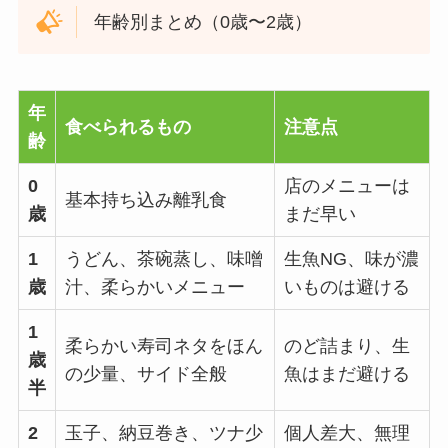
年齢別まとめ（0歳〜2歳）
年
食べられるもの
注意点
齢
0
店のメニューは
基本持ち込み離乳食
歳
まだ早い
1
うどん、茶碗蒸し、味噌
生魚NG、味が濃
歳
汁、柔らかいメニュー
いものは避ける
1
柔らかい寿司ネタをほん
のど詰まり、生
歳
の少量、サイド全般
魚はまだ避ける
半
2
玉子、納豆巻き、ツナ少
個人差大、無理