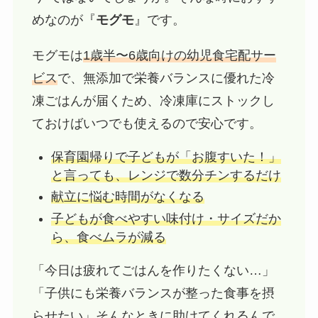
めなのが『
モグモ
』です。
モグモは
1歳半〜6歳向けの幼児食宅配サー
ビス
で、無添加で栄養バランスに優れた冷
凍ごはんが届くため、冷凍庫にストックし
ておけばいつでも使えるので安心です。
保育園帰りで子どもが「お腹すいた！」
と言っても、レンジで数分チンするだけ
献立に悩む時間がなくなる
子どもが食べやすい味付け・サイズだか
ら、食べムラが減る
「今日は疲れてごはんを作りたくない…」
「子供にも栄養バランスが整った食事を摂
らせたい」そんなときに助けてくれるんで