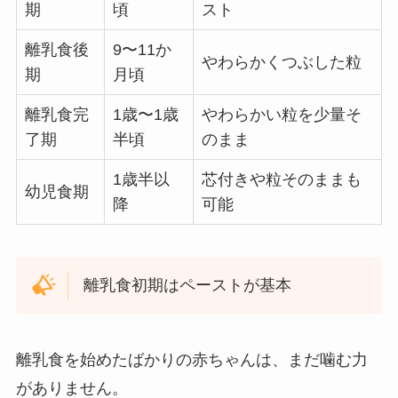
期
頃
スト
離乳食後
9〜11か
やわらかくつぶした粒
期
月頃
離乳食完
1歳〜1歳
やわらかい粒を少量そ
了期
半頃
のまま
1歳半以
芯付きや粒そのままも
幼児食期
降
可能
離乳食初期はペーストが基本
離乳食を始めたばかりの赤ちゃんは、まだ噛む力
がありません。