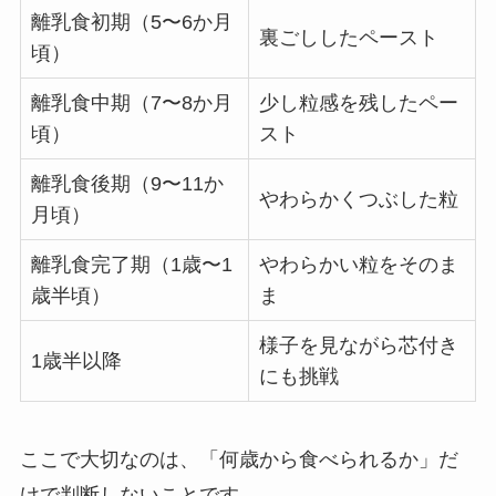
離乳食初期（5〜6か月
裏ごししたペースト
頃）
離乳食中期（7〜8か月
少し粒感を残したペー
頃）
スト
離乳食後期（9〜11か
やわらかくつぶした粒
月頃）
離乳食完了期（1歳〜1
やわらかい粒をそのま
歳半頃）
ま
様子を見ながら芯付き
1歳半以降
にも挑戦
ここで大切なのは、「何歳から食べられるか」だ
けで判断しないことです。