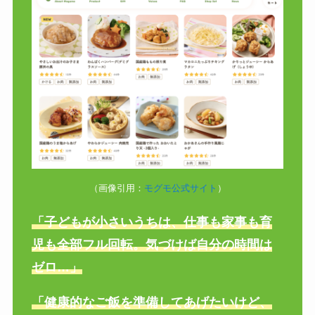
（画像引用：
モグモ公式サイト
）
「子どもが小さいうちは、仕事も家事も育
児も全部フル回転。気づけば自分の時間は
ゼロ…」
「健康的なご飯を準備してあげたいけど、