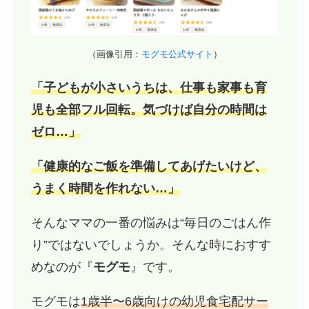
（画像引用：
モグモ公式サイト
）
「子どもが小さいうちは、仕事も家事も育
児も全部フル回転。気づけば自分の時間は
ゼロ…」
「健康的なご飯を準備してあげたいけど、
うまく時間を作れない…」
そんなママの一番の悩みは“毎日のごはん作
り”ではないでしょうか。そんな時におすす
めなのが『
モグモ
』です。
モグモは
1歳半〜6歳向けの幼児食宅配サー