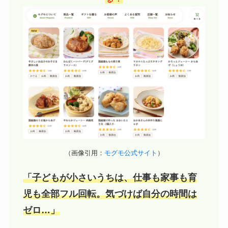
（画像引用：
モグモ公式サイト
）
「子どもが小さいうちは、仕事も家事も育
児も全部フル回転。気づけば自分の時間は
ゼロ…」